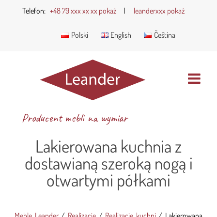
Telefon:
+48 79 xxx xx xx pokaż
|
leanderxxx pokaż
Polski
English
Čeština
Producent mebli na wymiar
Lakierowana kuchnia z
dostawianą szeroką nogą i
otwartymi półkami
Meble Leander
/
Realizacje
/
Realizacje kuchni
/
Lakierowana