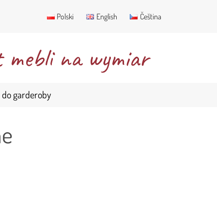
Polski
English
Čeština
 mebli na wymiar
 do garderoby
ne