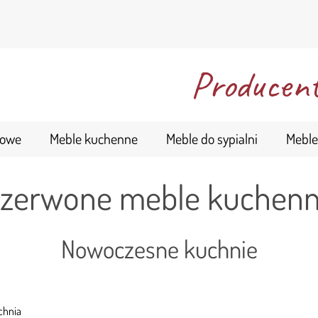
Producent
kowe
Meble kuchenne
Meble do sypialni
Meble
zerwone meble kuchen
Nowoczesne kuchnie
chnia