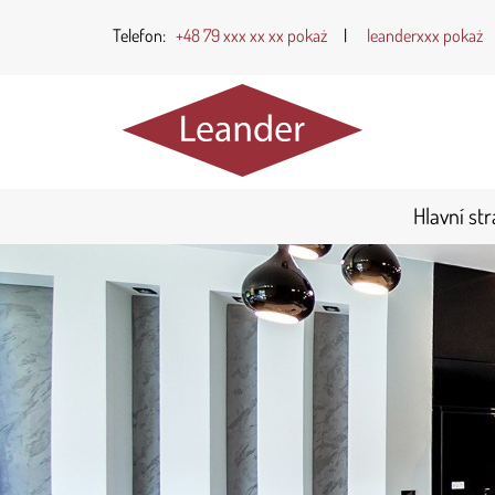
Telefon:
+48 79 xxx xx xx pokaż
|
leanderxxx pokaż
Hlavní st