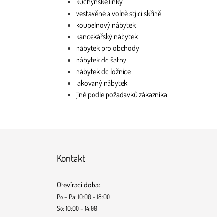
kuchýňske linky
vestavěné a volně stjici skříně
koupelnový nábytek
kancekářský nábytek
nábytek pro obchody
nábytek do šatny
nábytek do ložnice
lakovaný nábytek
jiné podle požadavků zákazníka
Kontakt
Otevírací doba:
Po – Pá: 10:00 – 18:00
So: 10:00 – 14:00